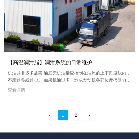
起重机润滑部位及润滑油选择注意事项
起重机的使用性能和寿命，很大程度取决于经常而正确的润滑。按不同的
工作部位一般2;3个月应检查各润滑部位的润滑情况，并进行加油或跟换油
【高温润滑脂】润滑系统的日常维护
液，对使用频繁和环境恶劣的工作场所的起重机应酌情缩短加油周期，以
查看详情
确保各机构在良好的润滑条件下工作。
机油并非多多益善 油底壳机油量应控制在油尺的上下刻度线内，
不应过多或过少。 如果机油过多，造成发动机各部位摩擦阻力增
大，发动机功率损耗。
查看详情
26
2023-12
‹
1
2
›