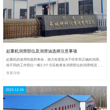
你知道齿轮润滑脂适用于哪些材质的齿轮吗？
在机械系统中，齿轮扮演着协同运动的关键角色，而齿轮润滑脂的选择则
直接影响到机械设备的性能和寿命。您或许曾疑惑，齿轮润滑脂都适用于
哪些材质的齿轮呢？
查看详情
26
起重机润滑部位及润滑油选择注意事项
起重机的使用性能和寿命，很大程度取决于经常而正确的润滑。
2023-12
按不同的工作部位一般2;3个月应检查各润滑部位的润滑情况，并
进行加油或跟换油液，对使用频繁和环境恶劣的工作场所的起重
查看详情
机应酌情缩短加油周期，以确保各机构在良好的润滑条件下工
作。
2023-12-26