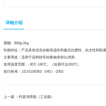
详细介绍
塑桶、800g-2kg
性能特征：产品具有优良的耐高温性和极压抗磨性、抗水性和防
主要用途：适用于高档轿车轮毂轴承部位润滑。
使用温度范围：-30℃-180℃。（短期可达200℃）
执行标准：JZ/JS100302（042）-2002
上一篇 ：
钙基润滑脂（工业脂）