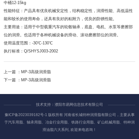
中桶12-15kg
性能特征：产品具有优良机械安定性，结构稳定性，润滑性能、高低温性
能和较长的使用寿命，还具有良好的粘附力，优良的防锈性能。
主要用途：适用于中型载重汽车的轮毂轴承，底盘、电机、水泵等磨擦部
位的润滑。也适用于各种机械设备的滑动、滚动磨擦部位的润滑。
使用温度范围：-30℃-130℃
执行标准：Q/SHYSJ003-2002
上一篇 ：
MP-3高级润滑脂
下一篇 ：
MP-3高级润滑脂
技术支持：濮阳市易网信息技术有限公司
豫ICP备2023039182号-1
版权所有 河南省长城特种润滑脂有限公司，主要从事
于汽车用脂、轴承用脂、冶金行业用脂、铁路行业用脂、矿山机械用脂、特种润
滑油脂六大系列, 欢迎来电咨询！